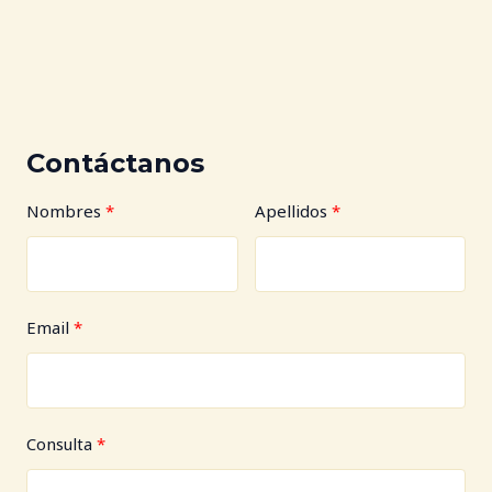
Contáctanos
Nombres
Apellidos
Email
Consulta