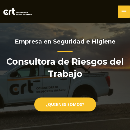
Ir
al
MA
contenido
M
Empresa en Seguridad e Higiene
Consultora de Riesgos del
Trabajo
¿QUIENES SOMOS?